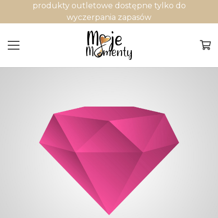
produkty outletowe dostępne tylko do
wyczerpania zapasów