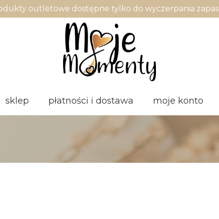
odukty outletowe dostępne tylko do wyczerpania zapa
sklep
płatności i dostawa
moje konto