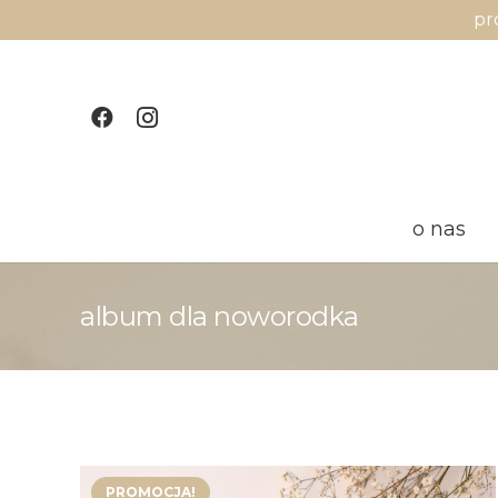
pr
o nas
album dla noworodka
PROMOCJA!