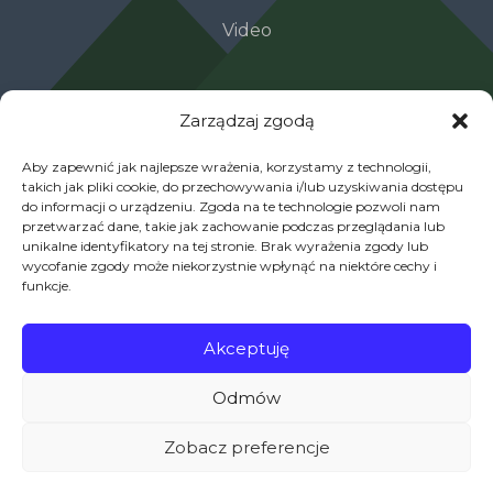
Video
Zarządzaj zgodą
Aby zapewnić jak najlepsze wrażenia, korzystamy z technologii,
takich jak pliki cookie, do przechowywania i/lub uzyskiwania dostępu
do informacji o urządzeniu. Zgoda na te technologie pozwoli nam
przetwarzać dane, takie jak zachowanie podczas przeglądania lub
unikalne identyfikatory na tej stronie. Brak wyrażenia zgody lub
wycofanie zgody może niekorzystnie wpłynąć na niektóre cechy i
funkcje.
Project Example 4 – YouTube
Akceptuję
Video
Odmów
Zobacz preferencje